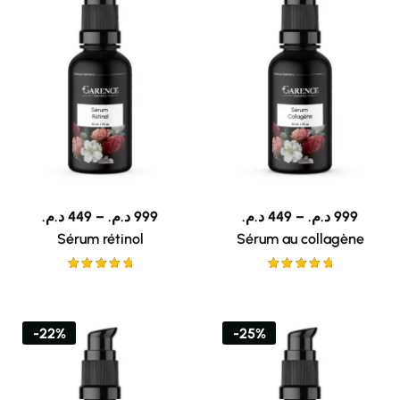
د.م.
449
–
د.م.
999
د.م.
449
–
د.م.
999
Sérum rétinol
Sérum au collagène
Note
5.00
Note
5.00
sur 5
sur 5
-22%
-25%