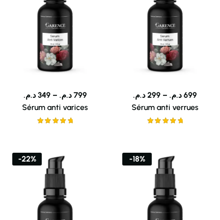
د.م.
349
–
د.م.
799
د.م.
299
–
د.م.
699
Sérum anti varices
Sérum anti verrues
Note
5.00
Note
5.00
sur 5
sur 5
-22%
-18%