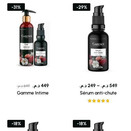
-31%
-29%
د.م.
449
د.م.
249
–
د.م.
549
د.م.
649
Gamme Intime
Sérum anti-chute
Note
5.00
sur 5
-18%
-18%