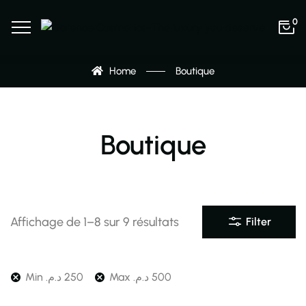
0
Home
Boutique
Boutique
Affichage de 1–8 sur 9 résultats
Filter
Min
د.م.
250
Max
د.م.
500