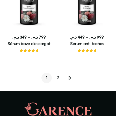
د.م.
349
–
د.م.
799
د.م.
449
–
د.م.
999
Sérum bave d’escargot
Sérum anti taches
Note
5.00
Note
5.00
sur 5
sur 5
1
2