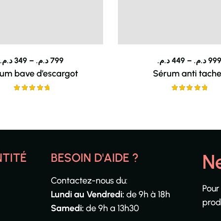
د.م.
349
–
د.م.
799
د.م.
449
–
د.م.
99
um bave d’escargot
Sérum anti tach
Note
5.00
Note
5.00
sur 5
sur 5
N
NTITÉ
BESOIN D'AIDE ?
Contactez-nous du:
Pour
Lundi au Vendredi:
de 9h à 18h
produ
Samedi:
de 9h a 13h30