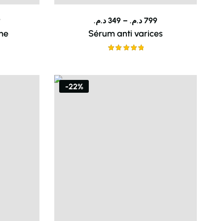
9
د.م.
349
–
د.م.
799
ne
Sérum anti varices
Note
5.00
sur 5
-22%