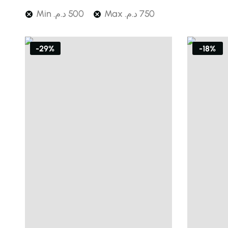
Min
د.م.
500
Max
د.م.
750
-29%
-18%