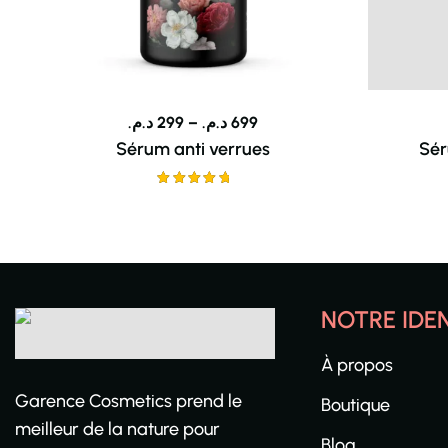
د.م.
299
–
د.م.
699
Sérum anti verrues
Sér
Note
5.00
sur 5
NOTRE IDE
À propos
Garence Cosmetics prend le
Boutique
meilleur de la nature pour
Blog