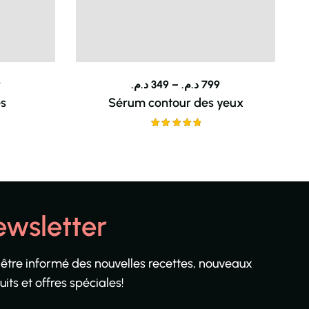
9
د.م.
349
–
د.م.
799
es
Sérum contour des yeux
Note
5.00
sur 5
ewsletter
 être informé des nouvelles recettes, nouveaux
its et offres spéciales!