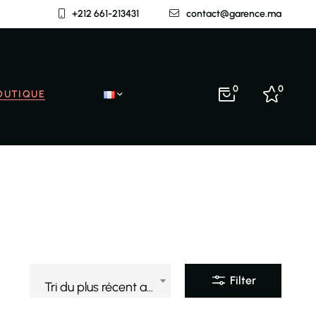
+212 661-213431
contact@garence.ma
0
0
OUTIQUE
Filter
Tri du plus récent au plus ancien