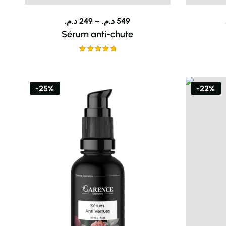
د.م.
249
–
د.م.
549
Sérum anti-chute
Note
5.00
sur 5
-25%
-22%