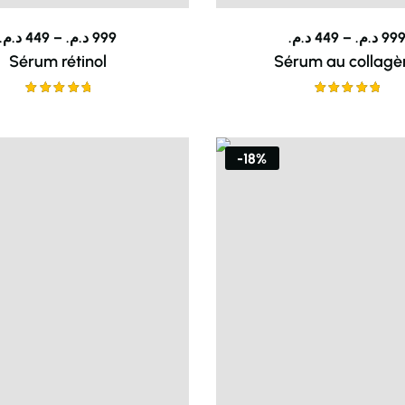
د.م.
449
–
د.م.
999
د.م.
449
–
د.م.
99
Sérum rétinol
Sérum au collagè
Note
5.00
Note
5.00
sur 5
sur 5
-18%